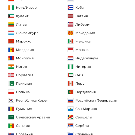
Кот-д’Ивуар
Куба
Кувейт
Латвия
Литва
Либерия
Люксембург
Македония
Марокко
Мексика
Молдавия
Монако
Монголия
Нидерланды
Нигер
Нигерия
Норвегия
ОАЭ
Пакистан
Перу
Польша
Португалия
Республика Корея
Российская Федерация
Румыния
Сан-Марино
Саудовская Аравия
Сейшелы
Сенегал
Сербия
Словакия
Словения