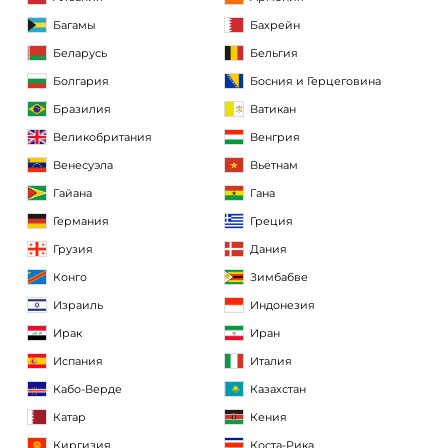
Багамы
Бахрейн
Беларусь
Бельгия
Болгария
Босния и Герцеговина
Бразилия
Ватикан
Великобритания
Венгрия
Венесуэла
Вьетнам
Гайана
Гана
Германия
Греция
Грузия
Дания
Конго
Зимбабве
Израиль
Индонезия
Ирак
Иран
Испания
Италия
Кабо-Верде
Казахстан
Катар
Кения
Киргизия
Коста-Рика