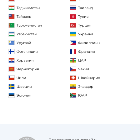
Таджикистан
Таиланд
Тайвань
Тунис
Туркменистан
Турция
Узбекистан
Украина
Уругвай
Филиппины
Финляндия
Франция
Хорватия
ЦАР
Черногория
Чехия
Чили
Швейцария
Швеция
Эквадор
Эстония
ЮАР
Поддержка водителей и